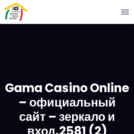
Gama Casino Online
– официальный
сайт – зеркало и
вход.2581 (2)