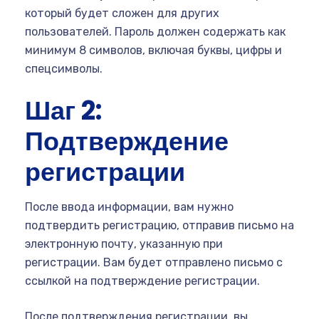
который будет сложен для других
пользователей. Пароль должен содержать как
минимум 8 символов, включая буквы, цифры и
спецсимволы.
Шаг 2:
Подтверждение
регистрации
После ввода информации, вам нужно
подтвердить регистрацию, отправив письмо на
электронную почту, указанную при
регистрации. Вам будет отправлено письмо с
ссылкой на подтверждение регистрации.
После подтверждения регистрации, вы