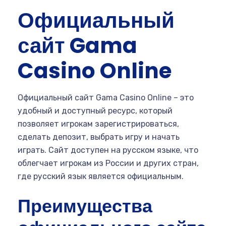
Официальный
сайт Gama
Casino Online
Официальный сайт Gama Casino Online – это
удобный и доступный ресурс, который
позволяет игрокам зарегистрироваться,
сделать депозит, выбрать игру и начать
играть. Сайт доступен на русском языке, что
облегчает игрокам из России и других стран,
где русский язык является официальным.
Преимущества