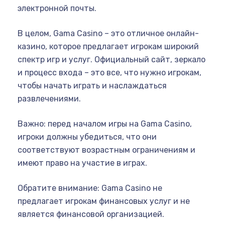
электронной почты.
В целом, Gama Casino – это отличное онлайн-
казино, которое предлагает игрокам широкий
спектр игр и услуг. Официальный сайт, зеркало
и процесс входа – это все, что нужно игрокам,
чтобы начать играть и наслаждаться
развлечениями.
Важно: перед началом игры на Gama Casino,
игроки должны убедиться, что они
соответствуют возрастным ограничениям и
имеют право на участие в играх.
Обратите внимание: Gama Casino не
предлагает игрокам финансовых услуг и не
является финансовой организацией.