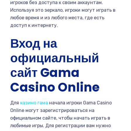
игроков без доступа к своим аккаунтам.
Используя это зеркало, игроки могут играть в
любое время и из любого места, где есть
доступ к интернету.
Вход на
официальный
сайт Gama
Casino Online
Для
казино гама
начала игроки Gama Casino
Online могут зарегистрироваться на
официальном сайте, чтобы начать играть в
любимые игры. Для регистрации вам нужно