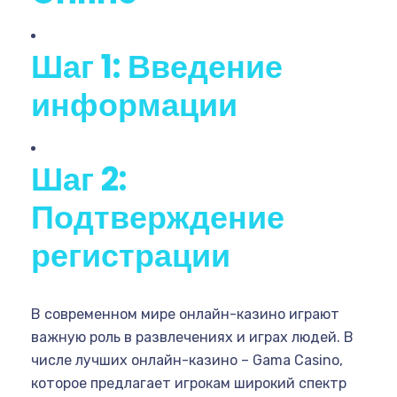
Шаг 1: Введение
информации
Шаг 2:
Подтверждение
регистрации
В современном мире онлайн-казино играют
важную роль в развлечениях и играх людей. В
числе лучших онлайн-казино – Gama Casino,
которое предлагает игрокам широкий спектр