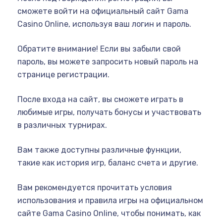
сможете войти на официальный сайт Gama
Casino Online, используя ваш логин и пароль.
Обратите внимание! Если вы забыли свой
пароль, вы можете запросить новый пароль на
странице регистрации.
После входа на сайт, вы сможете играть в
любимые игры, получать бонусы и участвовать
в различных турнирах.
Вам также доступны различные функции,
такие как история игр, баланс счета и другие.
Вам рекомендуется прочитать условия
использования и правила игры на официальном
сайте Gama Casino Online, чтобы понимать, как