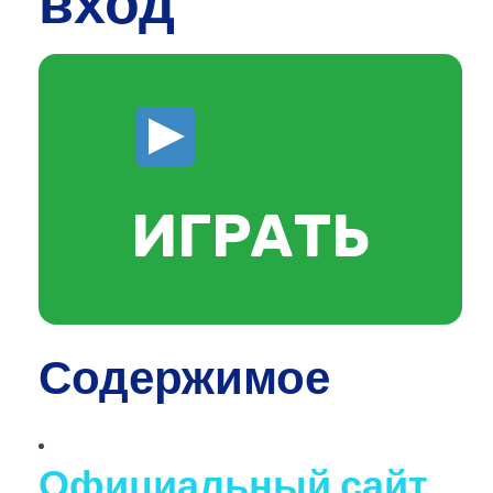
вход
ИГРАТЬ
Содержимое
Официальный сайт