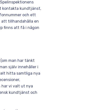
l Spelinspektionens
tt kontakta kundtjänst,
elefonnummer och ett
 att tillhandahålla en
p finns att få i någon
n (om man har tänkt
an själv innehåller i
kelt hitta samtliga nya
recensioner,
har vi valt ut nya
vensk kundtjänst och