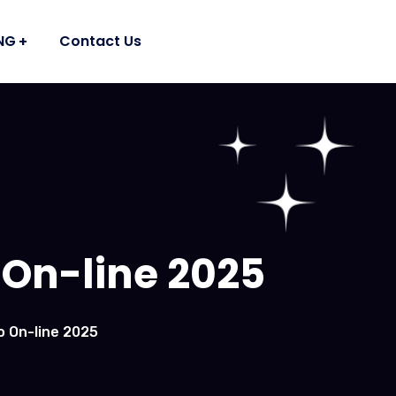
NG
Contact Us
 On-line 2025
o On-line 2025