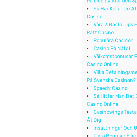
På Licensavtal Och S
Så Här Kollar Du At
Casino
Våra 3 Bästa Tips F
Rätt Casino
Populära Casinon
Casino På Nätet
Välkomstbonusar Fö
Casino Online
Vilka Betalningsm
På Svenska Casinon?
Speedy Casino
Så Hittar Man Det 
Casino Online
Casinowings Testa
Åt Dig
Insättningar Och 
Flera Bonusar Elle