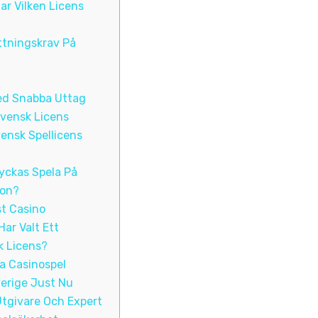
ar Vilken Licens
tningskrav På
Med Snabba Uttag
Svensk Licens
ensk Spellicens
Lyckas Spela På
non?
st Casino
Har Valt Ett
k Licens?
a Casinospel
verige Just Nu
tgivare Och Expert