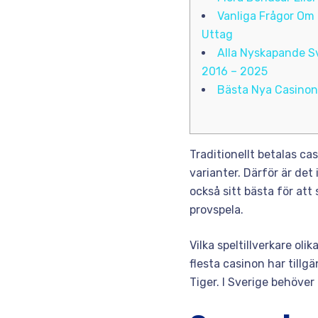
Vanliga Frågor Om 
Uttag
Alla Nyskapande S
2016 – 2025
Bästa Nya Casinon
Traditionellt betalas c
varianter. Därför är det
också sitt bästa för att
provspela.
Vilka speltillverkare oli
flesta casinon har tillg
Tiger. I Sverige behöver