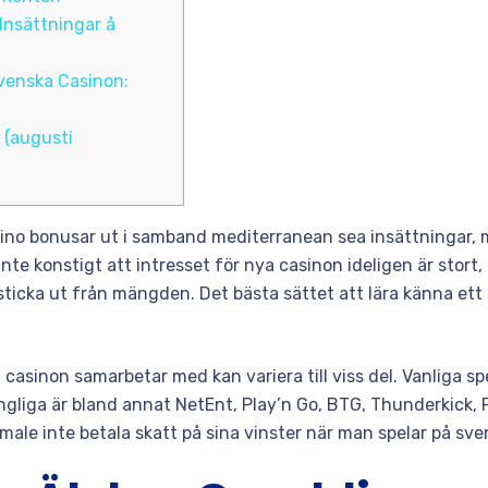
Insättningar å
venska Casinon:
 (augusti
asino bonusar ut i samband mediterranean sea insättningar,
 inte konstigt att intresset för nya casinon ideligen är stort
 sticka ut från mängden. Det bästa sättet att lära känna ett 
ka casinon samarbetar med kan variera till viss del. Vanliga 
ängliga är bland annat NetEnt, Play’n Go, BTG, Thunderkick,
 male inte betala skatt på sina vinster när man spelar på sv