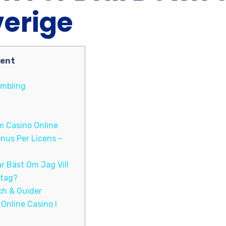
verige
ent
ambling
m Casino Online
nus Per Licens –
ar Bäst Om Jag Vill
ttag?
ch & Guider
 Online Casino I