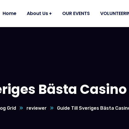
Home
About Us
OUR EVENTS
VOLUNTEERI
veriges Bästa Casino
log Grid
reviewer
Guide Till Sveriges Bästa Casin