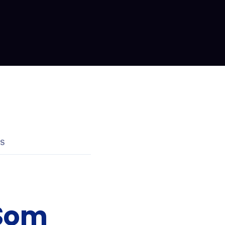
S
 Som