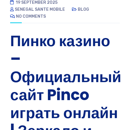
19 SEPTEMBER 2025
SENEGAL SANTE MOBILE
BLOG
NO COMMENTS
Пинко казино
–
Официальный
сайт Pinco
играть онлайн