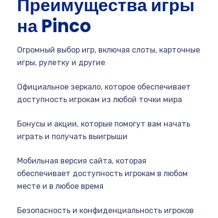
Преимущества игры
на Pinco
Огромный выбор игр, включая слоты, карточные
игры, рулетку и другие
Официальное зеркало, которое обеспечивает
доступность игрокам из любой точки мира
Бонусы и акции, которые помогут вам начать
играть и получать выигрыши
Мобильная версия сайта, которая
обеспечивает доступность игрокам в любом
месте и в любое время
Безопасность и конфиденциальность игроков