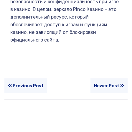
безопасность и конфиденциальность при игре
в казино. В целом, зеркало Pinco Казино – это
дополнительный ресурс, который
обеспечивает доступ к играм и функциям
казино, не зависящий от блокировки
официального сайта.
Previous Post
Newer Post