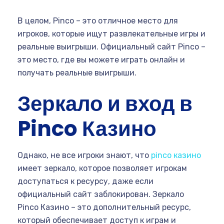
В целом, Pinco – это отличное место для
игроков, которые ищут развлекательные игры и
реальные выигрыши. Официальный сайт Pinco –
это место, где вы можете играть онлайн и
получать реальные выигрыши.
Зеркало и вход в
Pinco Казино
Однако, не все игроки знают, что
pinco казино
имеет зеркало, которое позволяет игрокам
доступаться к ресурсу, даже если
официальный сайт заблокирован. Зеркало
Pinco Казино – это дополнительный ресурс,
который обеспечивает доступ к играм и