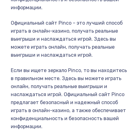
информации.
Официальный сайт Pinco – это лучший способ
играть в онлайн-казино, получать реальные
выигрыши и наслаждаться игрой. Здесь вы
можете играть онлайн, получать реальные
выигрыши и наслаждаться игрой.
Если вы ищете зеркало Pinco, то вы находитесь
в правильном месте. Здесь вы можете играть
онлайн, получать реальные выигрыши и
наслаждаться игрой. Официальный сайт Pinco
предлагает безопасный и надежный способ
играть в онлайн-казино, а также обеспечивает
конфиденциальность и безопасность вашей
информации.