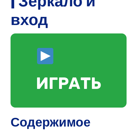
| Зеркало и
вход
ИГРАТЬ
Содержимое