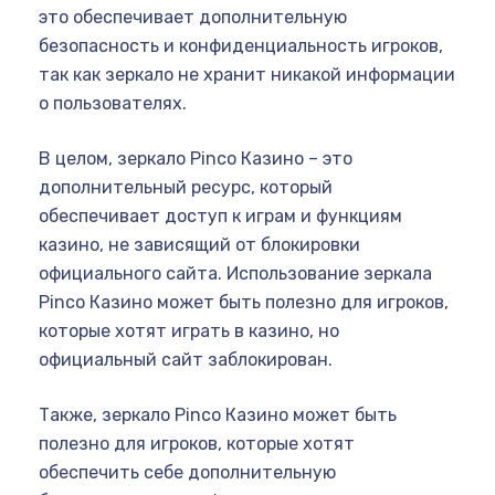
это обеспечивает дополнительную
безопасность и конфиденциальность игроков,
так как зеркало не хранит никакой информации
о пользователях.
В целом, зеркало Pinco Казино – это
дополнительный ресурс, который
обеспечивает доступ к играм и функциям
казино, не зависящий от блокировки
официального сайта. Использование зеркала
Pinco Казино может быть полезно для игроков,
которые хотят играть в казино, но
официальный сайт заблокирован.
Также, зеркало Pinco Казино может быть
полезно для игроков, которые хотят
обеспечить себе дополнительную