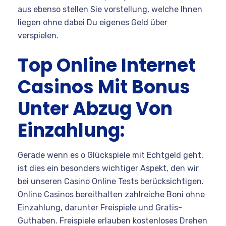
aus ebenso stellen Sie vorstellung, welche Ihnen
liegen ohne dabei Du eigenes Geld über
verspielen.
Top Online Internet
Casinos Mit Bonus
Unter Abzug Von
Einzahlung:
Gerade wenn es o Glückspiele mit Echtgeld geht,
ist dies ein besonders wichtiger Aspekt, den wir
bei unseren Casino Online Tests berücksichtigen.
Online Casinos bereithalten zahlreiche Boni ohne
Einzahlung, darunter Freispiele und Gratis-
Guthaben. Freispiele erlauben kostenloses Drehen