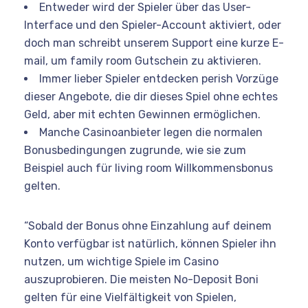
Entweder wird der Spieler über das User-
Interface und den Spieler-Account aktiviert, oder
doch man schreibt unserem Support eine kurze E-
mail, um family room Gutschein zu aktivieren.
Immer lieber Spieler entdecken perish Vorzüge
dieser Angebote, die dir dieses Spiel ohne echtes
Geld, aber mit echten Gewinnen ermöglichen.
Manche Casinoanbieter legen die normalen
Bonusbedingungen zugrunde, wie sie zum
Beispiel auch für living room Willkommensbonus
gelten.
“Sobald der Bonus ohne Einzahlung auf deinem
Konto verfügbar ist natürlich, können Spieler ihn
nutzen, um wichtige Spiele im Casino
auszuprobieren. Die meisten No-Deposit Boni
gelten für eine Vielfältigkeit von Spielen,