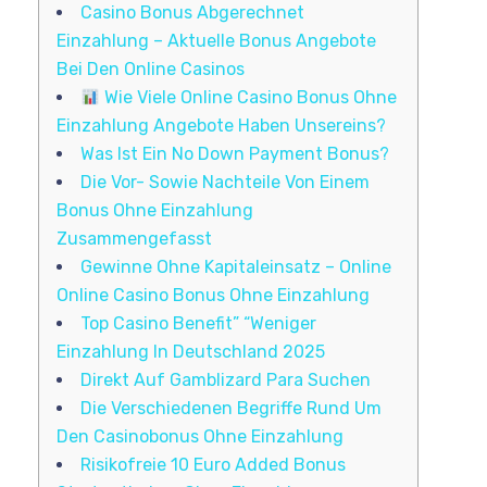
Casino Bonus Abgerechnet
Einzahlung – Aktuelle Bonus Angebote
Bei Den Online Casinos
Wie Viele Online Casino Bonus Ohne
Einzahlung Angebote Haben Unsereins?
Was Ist Ein No Down Payment Bonus?
Die Vor- Sowie Nachteile Von Einem
Bonus Ohne Einzahlung
Zusammengefasst
Gewinne Ohne Kapitaleinsatz – Online
Online Casino Bonus Ohne Einzahlung
Top Casino Benefit” “Weniger
Einzahlung In Deutschland 2025
Direkt Auf Gamblizard Para Suchen
Die Verschiedenen Begriffe Rund Um
Den Casinobonus Ohne Einzahlung
Risikofreie 10 Euro Added Bonus