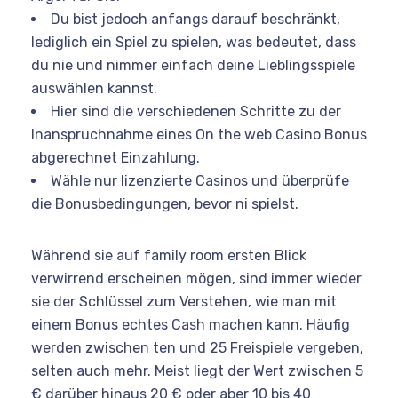
Du bist jedoch anfangs darauf beschränkt,
lediglich ein Spiel zu spielen, was bedeutet, dass
du nie und nimmer einfach deine Lieblingsspiele
auswählen kannst.
Hier sind die verschiedenen Schritte zu der
Inanspruchnahme eines On the web Casino Bonus
abgerechnet Einzahlung.
Wähle nur lizenzierte Casinos und überprüfe
die Bonusbedingungen, bevor ni spielst.
Während sie auf family room ersten Blick
verwirrend erscheinen mögen, sind immer wieder
sie der Schlüssel zum Verstehen, wie man mit
einem Bonus echtes Cash machen kann. Häufig
werden zwischen ten und 25 Freispiele vergeben,
selten auch mehr. Meist liegt der Wert zwischen 5
€ darüber hinaus 20 € oder aber 10 bis 40