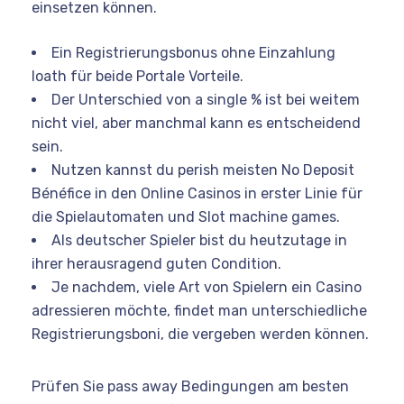
einsetzen können.
Ein Registrierungsbonus ohne Einzahlung
loath für beide Portale Vorteile.
Der Unterschied von a single % ist bei weitem
nicht viel, aber manchmal kann es entscheidend
sein.
Nutzen kannst du perish meisten No Deposit
Bénéfice in den Online Casinos in erster Linie für
die Spielautomaten und Slot machine games.
Als deutscher Spieler bist du heutzutage in
ihrer herausragend guten Condition.
Je nachdem, viele Art von Spielern ein Casino
adressieren möchte, findet man unterschiedliche
Registrierungsboni, die vergeben werden können.
Prüfen Sie pass away Bedingungen am besten