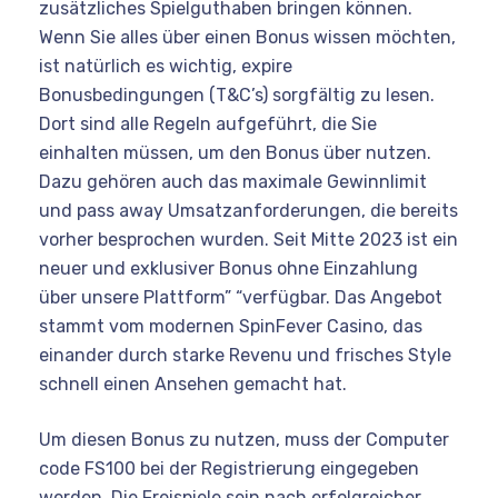
zusätzliches Spielguthaben bringen können.
Wenn Sie alles über einen Bonus wissen möchten,
ist natürlich es wichtig, expire
Bonusbedingungen (T&C’s) sorgfältig zu lesen.
Dort sind alle Regeln aufgeführt, die Sie
einhalten müssen, um den Bonus über nutzen.
Dazu gehören auch das maximale Gewinnlimit
und pass away Umsatzanforderungen, die bereits
vorher besprochen wurden. Seit Mitte 2023 ist ein
neuer und exklusiver Bonus ohne Einzahlung
über unsere Plattform” “verfügbar. Das Angebot
stammt vom modernen SpinFever Casino, das
einander durch starke Revenu und frisches Style
schnell einen Ansehen gemacht hat.
Um diesen Bonus zu nutzen, muss der Computer
code FS100 bei der Registrierung eingegeben
werden. Die Freispiele sein nach erfolgreicher