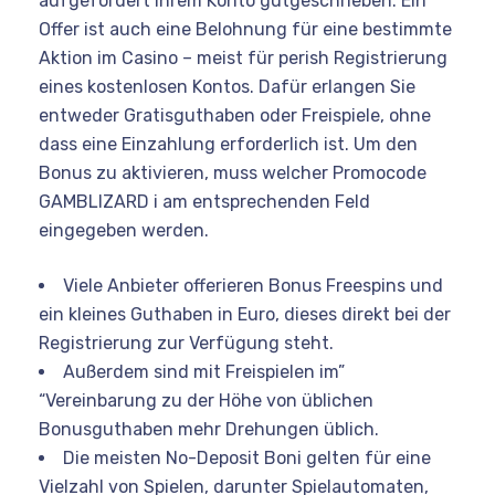
aufgefordert Ihrem Konto gutgeschrieben. Ein
Offer ist auch eine Belohnung für eine bestimmte
Aktion im Casino – meist für perish Registrierung
eines kostenlosen Kontos. Dafür erlangen Sie
entweder Gratisguthaben oder Freispiele, ohne
dass eine Einzahlung erforderlich ist. Um den
Bonus zu aktivieren, muss welcher Promocode
GAMBLIZARD i am entsprechenden Feld
eingegeben werden.
Viele Anbieter offerieren Bonus Freespins und
ein kleines Guthaben in Euro, dieses direkt bei der
Registrierung zur Verfügung steht.
Außerdem sind mit Freispielen im”
“Vereinbarung zu der Höhe von üblichen
Bonusguthaben mehr Drehungen üblich.
Die meisten No-Deposit Boni gelten für eine
Vielzahl von Spielen, darunter Spielautomaten,