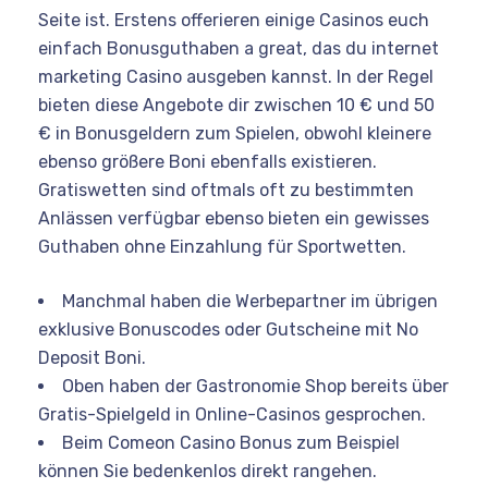
Seite ist. Erstens offerieren einige Casinos euch
einfach Bonusguthaben a great, das du internet
marketing Casino ausgeben kannst. In der Regel
bieten diese Angebote dir zwischen 10 € und 50
€ in Bonusgeldern zum Spielen, obwohl kleinere
ebenso größere Boni ebenfalls existieren.
Gratiswetten sind oftmals oft zu bestimmten
Anlässen verfügbar ebenso bieten ein gewisses
Guthaben ohne Einzahlung für Sportwetten.
Manchmal haben die Werbepartner im übrigen
exklusive Bonuscodes oder Gutscheine mit No
Deposit Boni.
Oben haben der Gastronomie Shop bereits über
Gratis-Spielgeld in Online-Casinos gesprochen.
Beim Comeon Casino Bonus zum Beispiel
können Sie bedenkenlos direkt rangehen.