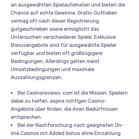
an ausgewählten Spielautomaten und bieten die
Chance auf echte Gewinne. Gratis-Guthaben
vermag oft nach dieser Registrierung
gutgeschrieben sowie ermöglicht das
Untersuchen verschiedener Spiele. Exklusive
Bonusangebote sind für ausgewählte Spieler
verfügbar und bieten oft großzügigere
Bedingungen. Allerdings gelten meist
Umsatzbedingungen und maximale
Auszahlungsgrenzen.
Bei Casinoreviews. com ist die Mission, Spielern
dabei zu helfen, expire richtigen Casino-
Angebote über finden, die ihren Bedürfnissen
entsprechen.
Bei der Nachforschung nach geeigneten On-
line Casinos mit Added bonus ohne Einzahlung