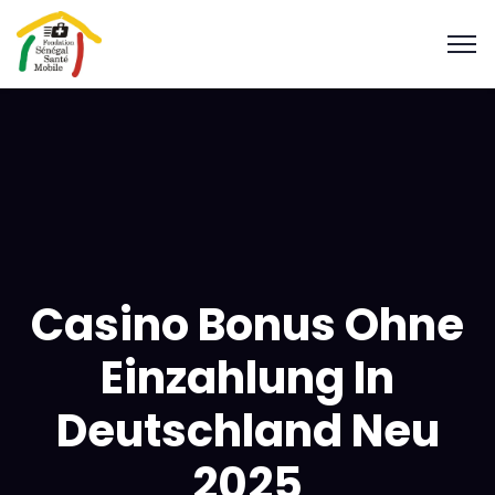
Casino Bonus Ohne
Einzahlung In
Deutschland Neu
2025