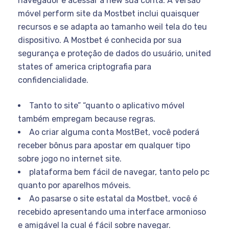
navegador e acessar a new sua conta. A versão
móvel perform site da Mostbet inclui quaisquer
recursos e se adapta ao tamanho weil tela do teu
dispositivo. A Mostbet é conhecida por sua
segurança e proteção de dados do usuário, united
states of america criptografia para
confidencialidade.
Tanto to site” “quanto o aplicativo móvel
também empregam because regras.
Ao criar alguma conta MostBet, você poderá
receber bônus para apostar em qualquer tipo
sobre jogo no internet site.
plataforma bem fácil de navegar, tanto pelo pc
quanto por aparelhos móveis.
Ao pasarse o site estatal da Mostbet, você é
recebido apresentando uma interface armonioso
e amigável la cual é fácil sobre navegar.