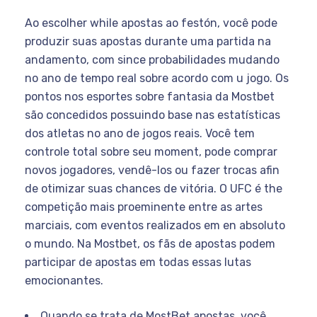
Ao escolher while apostas ao festón, você pode
produzir suas apostas durante uma partida na
andamento, com since probabilidades mudando
no ano de tempo real sobre acordo com u jogo. Os
pontos nos esportes sobre fantasia da Mostbet
são concedidos possuindo base nas estatísticas
dos atletas no ano de jogos reais. Você tem
controle total sobre seu moment, pode comprar
novos jogadores, vendê-los ou fazer trocas afin
de otimizar suas chances de vitória. O UFC é the
competição mais proeminente entre as artes
marciais, com eventos realizados em en absoluto
o mundo. Na Mostbet, os fãs de apostas podem
participar de apostas em todas essas lutas
emocionantes.
Quando se trata de MostBet apostas, você