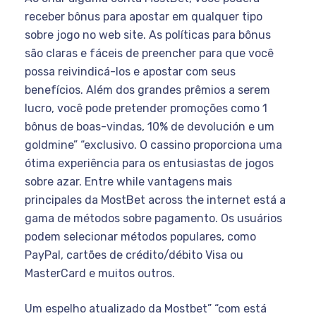
receber bônus para apostar em qualquer tipo
sobre jogo no web site. As políticas para bônus
são claras e fáceis de preencher para que você
possa reivindicá-los e apostar com seus
benefícios. Além dos grandes prêmios a serem
lucro, você pode pretender promoções como 1
bônus de boas-vindas, 10% de devolución e um
goldmine” “exclusivo. O cassino proporciona uma
ótima experiência para os entusiastas de jogos
sobre azar. Entre while vantagens mais
principales da MostBet across the internet está a
gama de métodos sobre pagamento. Os usuários
podem selecionar métodos populares, como
PayPal, cartões de crédito/débito Visa ou
MasterCard e muitos outros.
Um espelho atualizado da Mostbet” “com está