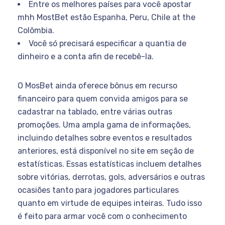
Entre os melhores países para você apostar
mhh MostBet estão Espanha, Peru, Chile at the
Colômbia.
Você só precisará especificar a quantia de
dinheiro e a conta afin de recebê-la.
O MosBet ainda oferece bônus em recurso
financeiro para quem convida amigos para se
cadastrar na tablado, entre várias outras
promoções. Uma ampla gama de informações,
incluindo detalhes sobre eventos e resultados
anteriores, está disponível no site em seção de
estatísticas. Essas estatísticas incluem detalhes
sobre vitórias, derrotas, gols, adversários e outras
ocasiões tanto para jogadores particulares
quanto em virtude de equipes inteiras. Tudo isso
é feito para armar você com o conhecimento