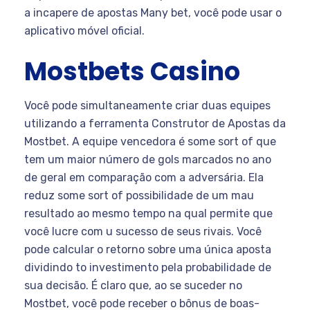
a incapere de apostas Many bet, você pode usar o
aplicativo móvel oficial.
Mostbets Casino
Você pode simultaneamente criar duas equipes
utilizando a ferramenta Construtor de Apostas da
Mostbet. A equipe vencedora é some sort of que
tem um maior número de gols marcados no ano
de geral em comparação com a adversária. Ela
reduz some sort of possibilidade de um mau
resultado ao mesmo tempo na qual permite que
você lucre com u sucesso de seus rivais. Você
pode calcular o retorno sobre uma única aposta
dividindo to investimento pela probabilidade de
sua decisão. É claro que, ao se suceder no
Mostbet, você pode receber o bônus de boas-