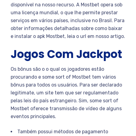
disponível na nosso recurso. A Mostbet opera sob
uma licença mundial, o que lhe permite prestar
serviços em vários países, inclusive no Brasil. Para
obter informações detalhadas sobre como baixar
e instalar o apk Mostbet, leia o url em nosso artigo.
Jogos Com Jackpot
Os bônus são o o qual os jogadores estão
procurando e some sort of Mostbet tem vários
bônus para todos os usuários. Para ser declarado
legitimate, um site tem que ser regulamentado
pelas leis do país estrangeiro. Sim, some sort of
Mostbet oferece transmissão de vídeo de alguns
eventos principales.
Também possui métodos de pagamento