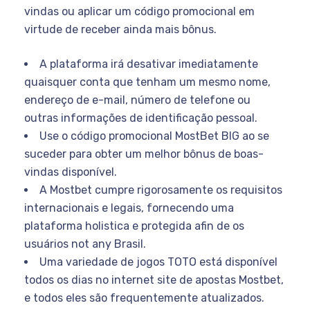
vindas ou aplicar um código promocional em
virtude de receber ainda mais bônus.
A plataforma irá desativar imediatamente
quaisquer conta que tenham um mesmo nome,
endereço de e-mail, número de telefone ou
outras informações de identificação pessoal.
Use o código promocional MostBet BIG ao se
suceder para obter um melhor bônus de boas-
vindas disponível.
A Mostbet cumpre rigorosamente os requisitos
internacionais e legais, fornecendo uma
plataforma holistica e protegida afin de os
usuários not any Brasil.
Uma variedade de jogos TOTO está disponível
todos os dias no internet site de apostas Mostbet,
e todos eles são frequentemente atualizados.