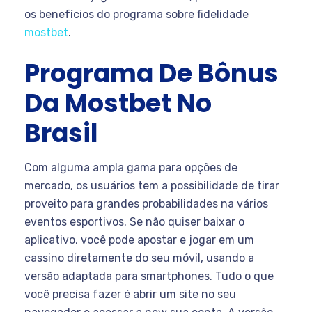
os benefícios do programa sobre fidelidade
mostbet
.
Programa De Bônus
Da Mostbet No
Brasil
Com alguma ampla gama para opções de
mercado, os usuários tem a possibilidade de tirar
proveito para grandes probabilidades na vários
eventos esportivos. Se não quiser baixar o
aplicativo, você pode apostar e jogar em um
cassino diretamente do seu móvil, usando a
versão adaptada para smartphones. Tudo o que
você precisa fazer é abrir um site no seu