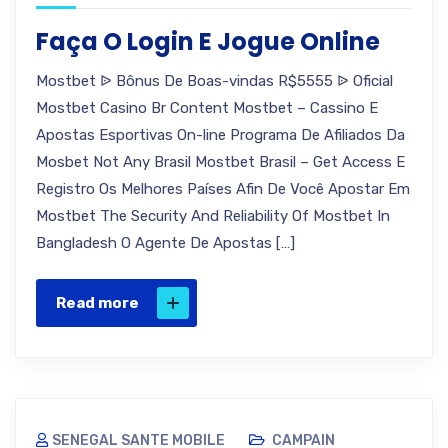
Faça O Login E Jogue Online
Mostbet ᐉ Bônus De Boas-vindas R$5555 ᐉ Oficial
Mostbet Casino Br Content Mostbet – Cassino E
Apostas Esportivas On-line Programa De Afiliados Da
Mosbet Not Any Brasil Mostbet Brasil – Get Access E
Registro Os Melhores Países Afin De Você Apostar Em
Mostbet The Security And Reliability Of Mostbet In
Bangladesh O Agente De Apostas […]
Read more
SENEGAL SANTE MOBILE
CAMPAIN