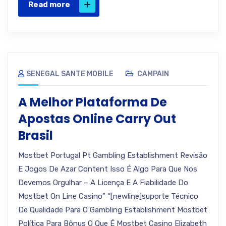
Read more
SENEGAL SANTE MOBILE
CAMPAIN
A Melhor Plataforma De
Apostas Online Carry Out
Brasil
Mostbet Portugal Pt Gambling Establishment Revisão
E Jogos De Azar Content Isso É Algo Para Que Nos
Devemos Orgulhar – A Licença E A Fiabilidade Do
Mostbet On Line Casino” “[newline]suporte Técnico
De Qualidade Para O Gambling Establishment Mostbet
Política Para Bônus O Que É Mostbet Casino Elizabeth