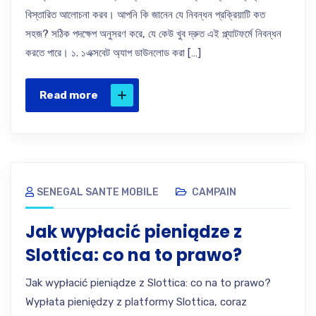
বিস্তারিত আলোচনা করব। আপনি কি জানেন যে নিবন্ধন প্রক্রিয়াটি কত
সহজ? সঠিক পদক্ষেপ অনুসরণ করে, যে কেউ খুব দ্রুত এই প্ল্যাটফর্মে নিবন্ধন
করতে পারে। ১. ১এক্সবেট অ্যাপ ডাউনলোড করা […]
Read more
SENEGAL SANTE MOBILE
CAMPAIN
Jak wypłacić pieniądze z
Slottica: co na to prawo?
Jak wypłacić pieniądze z Slottica: co na to prawo?
Wypłata pieniędzy z platformy Slottica, coraz