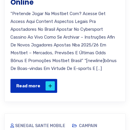
Online
“Pretende Jogar Na Mostbet Com? Acesse Get
Access Aqui Content Aspectos Legais Pra
Apostadores No Brasil Apostar No Cybersport
Cassino Ao Vivo Como Se Archivar – Instruções Afin
De Novos Jogadores Apostas Nba 2025/26 Em
Mostbet – Mercados, Previsões E Últimas Odds
Bônus E Promoções Mostbet Brasil” “[newline]bônus
De Boas-vindas Em Virtude De E-sports E […]
Read more
SENEGAL SANTE MOBILE
CAMPAIN