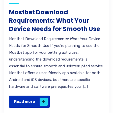
Mostbet Download
Requirements: What Your
Device Needs for Smooth Use
Mostbet Download Requirements: What Your Device
Needs for Smooth Use If you’re planning to use the
Mostbet app for your betting activities,
understanding the download requirements is
essential to ensure smooth and uninterrupted service.
Mostbet offers a user-friendly app available for both
Android and iOS devices, but there are specific
hardware and software prerequisites your […]
Read more