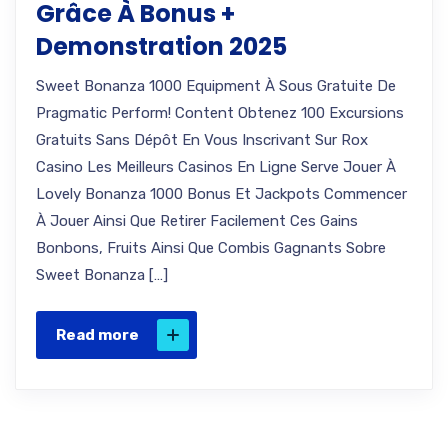
Grâce À Bonus +
Demonstration 2025
Sweet Bonanza 1000 Equipment À Sous Gratuite De
Pragmatic Perform! Content Obtenez 100 Excursions
Gratuits Sans Dépôt En Vous Inscrivant Sur Rox
Casino Les Meilleurs Casinos En Ligne Serve Jouer À
Lovely Bonanza 1000 Bonus Et Jackpots Commencer
À Jouer Ainsi Que Retirer Facilement Ces Gains
Bonbons, Fruits Ainsi Que Combis Gagnants Sobre
Sweet Bonanza […]
Read more