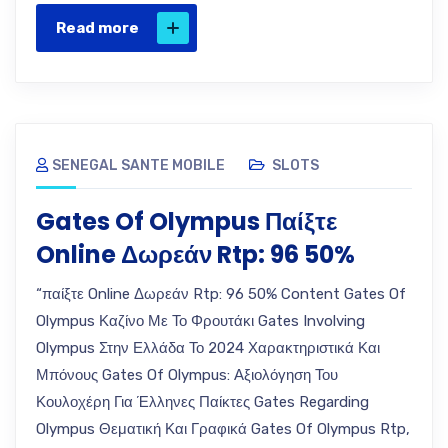
Read more
SENEGAL SANTE MOBILE
SLOTS
Gates Of Olympus Παίξτε
Online Δωρεάν Rtp: 96 50%
“παίξτε Online Δωρεάν Rtp: 96 50% Content Gates Of
Olympus Καζίνο Με Το Φρουτάκι Gates Involving
Olympus Στην Ελλάδα Το 2024 Χαρακτηριστικά Και
Μπόνους Gates Of Olympus: Αξιολόγηση Του
Κουλοχέρη Για Έλληνες Παίκτες Gates Regarding
Olympus Θεματική Και Γραφικά Gates Of Olympus Rtp,