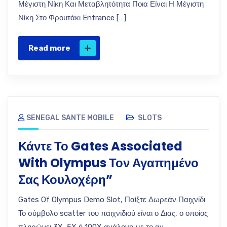
Μέγιστη Νίκη Και Μεταβλητότητα Ποια Είναι Η Μέγιστη
Νίκη Στο Φρουτάκι Entrance […]
Read more
SENEGAL SANTE MOBILE
SLOTS
Κάντε Το Gates Associated
With Olympus Τον Αγαπημένο
Σας Κουλοχέρη”
Gates Of Olympus Demo Slot, Παίξτε Δωρεάν Παιχνίδι
Το σύμβολο scatter του παιχνιδιού είναι ο Διας, ο οποίος