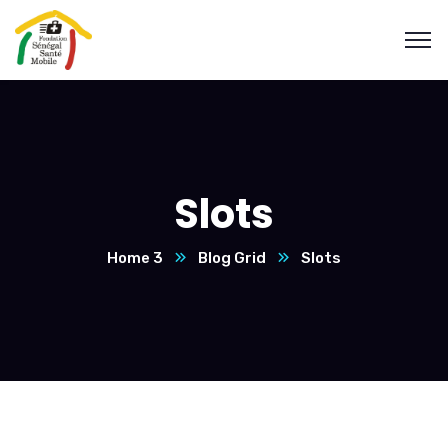
Slots
Home 3
Blog Grid
Slots