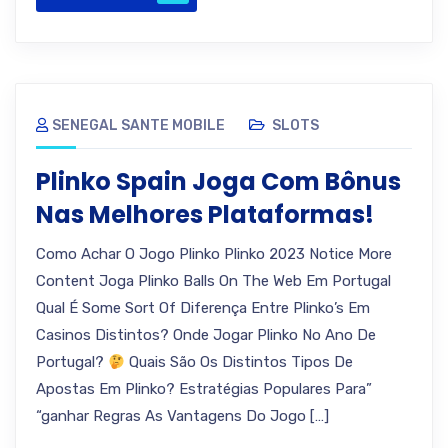
SENEGAL SANTE MOBILE
SLOTS
Plinko Spain Joga Com Bônus
Nas Melhores Plataformas!
Como Achar O Jogo Plinko Plinko 2023 Notice More
Content Joga Plinko Balls On The Web Em Portugal
Qual É Some Sort Of Diferença Entre Plinko’s Em
Casinos Distintos? Onde Jogar Plinko No Ano De
Portugal?
Quais São Os Distintos Tipos De
Apostas Em Plinko? Estratégias Populares Para”
“ganhar Regras As Vantagens Do Jogo […]